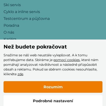
Ski servis
Cyklo a inline servis
Testcentrum a půjčovna
Poradna
O nás
Kariéra
Než budete pokračovat
Snažíme se náš web neustále vylepšovat. A k tomu
Přijímáme tyto platební karty
potřebujeme data. Sbíráme je
pomocí cookies
, které nám
pomáhají analyzovat návštěvnost a následně přizpůsobit
obsah a reklamu. Pokud se sběrem cookies nesouhlasíte,
klikněte
zde
.
Rozumím
© 2005–2026 Helia Trade s.r.o.
Podrobné nastavení
Vytvořilo