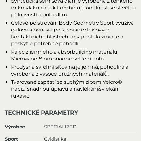
Syntetická semišová dlaň je vyrobena z tenkého
mikrovlákna a tak kombinuje odolnost se skvělou
přilnavostí a pohodlím.
Gelové polstrování Body Geometry Sport využívá
gelové a pěnové polstrování v klíčových
kontaktních oblastech, aby pohltilo vibrace a
poskytlo potřebné pohodlí.
Palec z jemného a absorbujícího materiálu
Microwipe™ pro snadné setření potu.
Prodyšná svrchní síťovina je jemná, pohodlná a
vyrobena z vysoce pružných materiálů.
Tvarované zápěstí se suchým zipem Velcro®
nabízí snadnou úpravu a navlékání/svlékání
rukavic.
TECHNICKÉ PARAMETRY
Výrobce
SPECIALIZED
Sport
Cyklistika