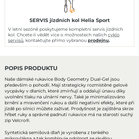
SERVIS jízdních kol Helia Sport
V letní sezóně poskytujeme kompletní servis jízdních
kol. Chcete-li vědět více o možnostech našich
cyklo
servisů
, kontaktujte přímo vybranou
prodejnu
.
POPIS PRODUKTU
Naše dámské rukavice Body Geometry Dual-Gel jsou
především o pohodlí. Mají strategicky rozmístěné gelové
vycpávky v dlaních, které zmírňují a oddalují únavu díky
uvolnění tlaku na ulnární nervy. Také je minimalizováno
brnění a mravenčení rukou a další negativní efekty, které při
jízdě po silnici můžete zažívat. Prodyšnost je zajištěna skrze
hřbet ruky a správné padnutí rukavice má na starosti suchý
zip Velcro®.
Syntetická semišová dlaň je vyrobena z tenkého
mikrovlákna a tak kombinuje odolnost se skvělou