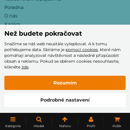
Poradna
O nás
Kariéra
Než budete pokračovat
Snažíme se náš web neustále vylepšovat. A k tomu
Přijímáme tyto platební karty
potřebujeme data. Sbíráme je
pomocí cookies
, které nám
pomáhají analyzovat návštěvnost a následně přizpůsobit
obsah a reklamu. Pokud se sběrem cookies nesouhlasíte,
klikněte
zde
.
Rozumím
© 2005–2026 Helia Trade s.r.o.
Podrobné nastavení
Vytvořilo
Kategorie
Hledat
Nahoru
Profil
Košík