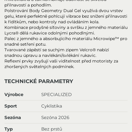
přilnavostí a pohodlím.
Polstrování Body Geometry Dual Gel využívá dvou vrstev
gelu, které perfektně pohlcují vibrace bez snížení přilnavosti
k řídítkům, nebo kontroly nad ovládáním kola.
Kombinace prodyšné síťoviny a svršku z jemného materiálu
Lycra® dělá rukavice odolnými pohodlnými.
Palec z jemného a absorbujícího materiálu Microwipe™ pro
snadné setření potu.
Tvarované zápěstí se suchým zipem Velcro® nabízí
snadnou úpravu a navlékání/svlékání rukavic.
Reflexní prvky zvyšují vaši viditelnost před motoristy za
zhoršených světelných podmínek.
TECHNICKÉ PARAMETRY
Výrobce
SPECIALIZED
Sport
Cyklistika
Sezóna
Sezóna 2026
Typ
Bez prstů