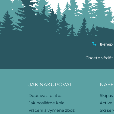
E-shop
Chcete vědět 
JAK NAKUPOVAT
NAŠE
Doprava a platba
Skipas
Jak posíláme kola
Active
Vrácení a výměna zboží
Ski ser