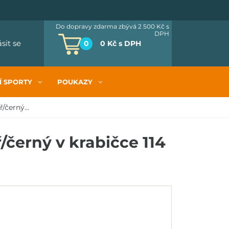
Do dopravy zdarma zbývá 2 500 Kč
s
DPH
ásit se
0
0 Kč
s DPH
Í SPORTY
POUKAZY
/černý...
/černý v krabičce 114