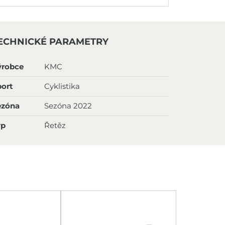
ECHNICKÉ PARAMETRY
ýrobce
KMC
ort
Cyklistika
ezóna
Sezóna 2022
yp
Řetěz