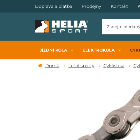
Doprava a platba
Prodejny
Kontakt
K
JÍZDNÍ KOLA
ELEKTROKOLA
CYKL
Domů
Letní sporty
Cyklistika
Cy