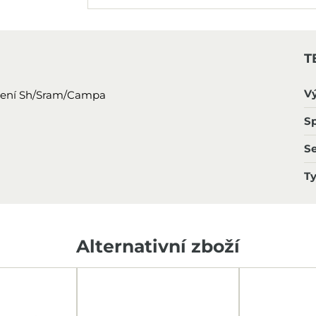
T
V
 řazení Sh/Sram/Campa
Sp
S
T
Alternativní zboží