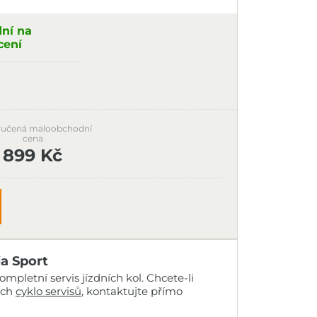
dní na
cení
učená maloobchodní
cena
899 Kč
ia Sport
mpletní servis jízdních kol. Chcete-li
ich
cyklo servisů
, kontaktujte přímo