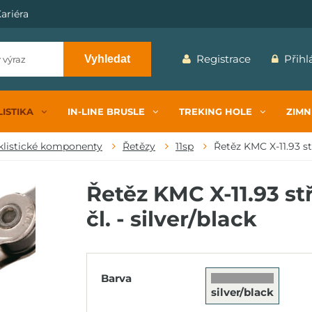
ariéra
Registrace
Přihl
Vyhledat
ISTIKA
IN-LINE BRUSLE
TREKING HOLE
ZIMN
klistické komponenty
Řetězy
11sp
Řetěz KMC X-11.93 stř
Řetěz KMC X-11.93 stř
čl. - silver/black
Barva
silver/black