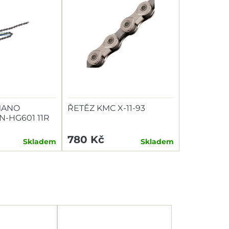
MANO
ŘETĚZ KMC X-11-93
N-HG601 11R
780 Kč
Skladem
Skladem