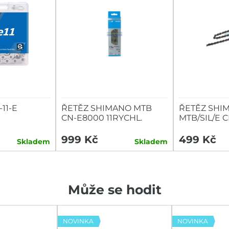
11-E
ŘETĚZ SHIMANO MTB
ŘETĚZ SHI
CN-E8000 11RYCHL.
MTB/SIL/E C
126ČL.
116 ČL.
999 Kč
499 Kč
Skladem
Skladem
Může se hodit
NOVINKA
NOVINKA