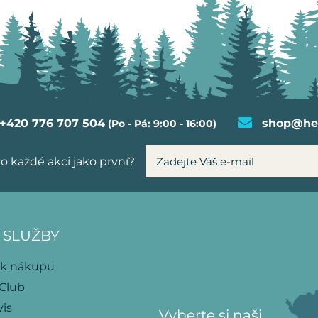
+420 776 707 504
shop@hel
(Po - Pá: 9:00 - 16:00)
o každé akci jako první?
 SLUŽBY
 k nákupu
 Club
vis
Vyberte si naši