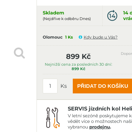
Skladem
14 
vrá
(Nejdříve k odběru Dnes)
Olomouc
1 Ks
Kdy bude u Vás?
Dopor
899 Kč
Nejnižší cena za posledních 30 dní:
899 Kč
Ks
PŘIDAT DO KOŠÍKU
SERVIS jízdních kol Hel
V letní sezóně poskytujeme ko
vědět více o možnostech naš
vybranou
prodejnu
.