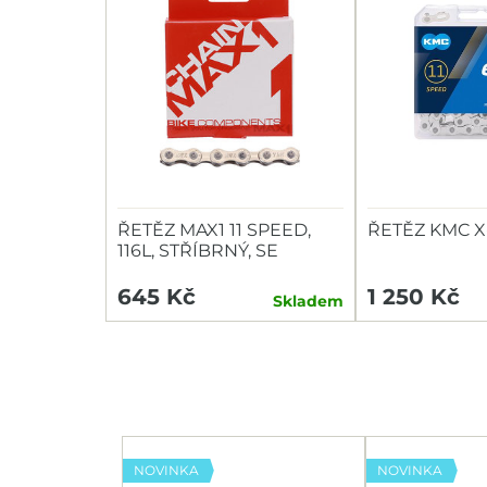
ŘETĚZ MAX1 11 SPEED,
ŘETĚZ KMC X-
116L, STŘÍBRNÝ, SE
SPOJKOU
645 Kč
1 250 Kč
Skladem
NOVINKA
NOVINKA