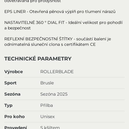
odvětrávaná pro prodyšnost
EPS LINER - Otevřená pěnová výplň pro tlumení nárazů
NASTAVITELNÉ 360 ° DIAL FIT - Ideální velikost pro pohodlí
a bezpečnost
REFLEXNÍ BEZPEČNOSTNÍ ŠTÍTKY - součástí balení je
odnímatelná sluneční clona s certifikátem CE
TECHNICKÉ PARAMETRY
Výrobce
ROLLERBLADE
Sport
Brusle
Sezóna
Sezóna 2025
Typ
Přilba
Pro koho
Unisex
Provedení
S kšiltem