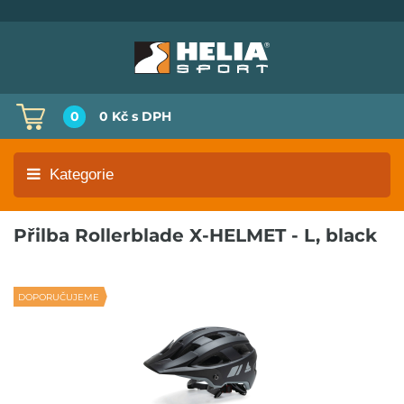
0
0 Kč
s DPH
Kategorie
Přilba Rollerblade X-HELMET - L, black
DOPORUČUJEME