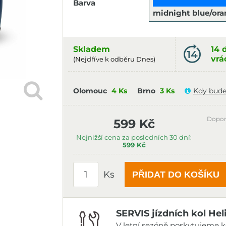
Barva
midnight blue/or
Skladem
14 
vrá
(Nejdříve k odběru Dnes)
Olomouc
4 Ks
Brno
3 Ks
Kdy bude
Dopor
599 Kč
Nejnižší cena za posledních 30 dní:
599 Kč
Ks
PŘIDAT DO KOŠÍKU
SERVIS jízdních kol Hel
V letní sezóně poskytujeme ko