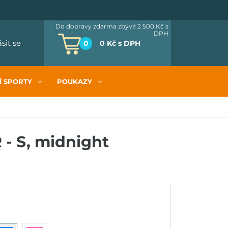
Do dopravy zdarma zbývá 2 500 Kč
s
DPH
ásit se
0
0 Kč
s DPH
Í SPORTY
POUKAZY
 - S, midnight