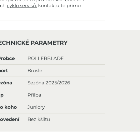
ich
cyklo servisů
, kontaktujte přímo
ECHNICKÉ PARAMETRY
ýrobce
ROLLERBLADE
ort
Brusle
ezóna
Sezóna 2025/2026
yp
Přilba
ro koho
Juniory
rovedení
Bez kšiltu