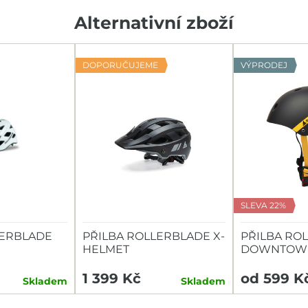
Alternativní zboží
DOPORUČUJEME
VÝPRODEJ
SLEVA 22%
LERBLADE
PŘILBA ROLLERBLADE X-
PŘILBA RO
HELMET
DOWNTOW
1 399 Kč
od 599 K
Skladem
Skladem