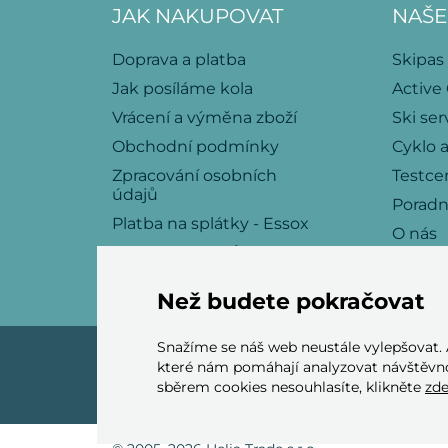
JAK NAKUPOVAT
NAŠE
Doprava a platba
Skipas
Jak posíláme kola
Active
Vrácení a výměna zboží
Ski ser
Obchodní podmínky
Cyklo a
Zpracování osobních
Testce
údajů
Porad
Platba na splátky - Essox
O nás
Politika souborů cookies
Kariéra
Kontakt
Než budete pokračovat
Snažíme se náš web neustále vylepšovat.
které nám pomáhají analyzovat návštěvno
sběrem cookies nesouhlasíte, klikněte
zd