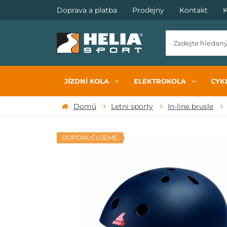
Doprava a platba
Prodejny
Kontakt
K
JÍZDNÍ KOLA
ELEKTROKOLA
CYKL
Domů
Letní sporty
In-line brusle
DOPORUČUJEME