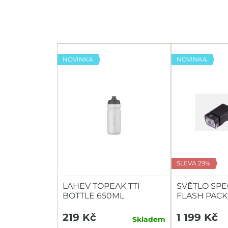
NOVINKA
NOVINKA
SLEVA 29%
LAHEV TOPEAK TTI
SVĚTLO SPE
BOTTLE 650ML
FLASH PACK
HEADLIGHT/
219 Kč
1 199 Kč
Skladem