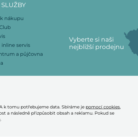
 SLUŽBY
 k nákupu
 Club
vis
Vyberte si naši
 inline servis
nejbližší prodejnu
ntrum a půjčovna
na
 A k tomu potřebujeme data. Sbíráme je
pomocí cookies
,
Přijímáme tyto
st a následně přizpůsobit obsah a reklamu. Pokud se
platební karty
e
.