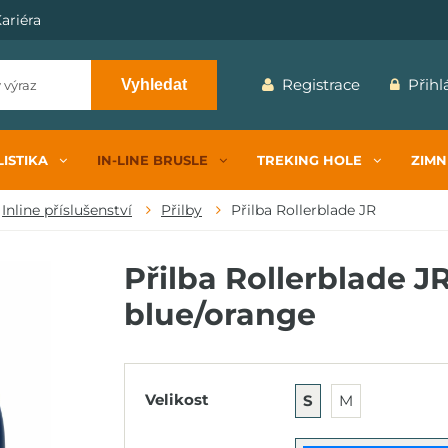
ariéra
Registrace
Přihl
Vyhledat
ISTIKA
IN-LINE BRUSLE
TREKING HOLE
ZIMN
Inline příslušenství
Přilby
Přilba Rollerblade JR
Přilba Rollerblade JR
blue/orange
Velikost
S
M