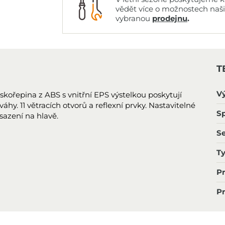
vědět více o možnostech naš
vybranou
prodejnu
.
T
V
 skořepina z ABS s vnitřní EPS výstelkou poskytují
hy. 11 větracích otvorů a reflexní prvky. Nastavitelné
Sp
usazení na hlavě.
S
T
P
P