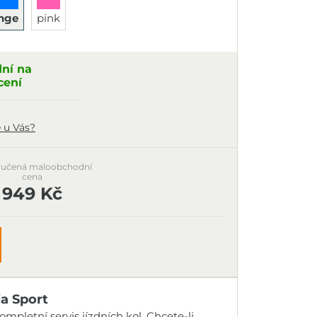
ange
pink
dní na
cení
 u Vás?
učená maloobchodní
cena
949 Kč
ia Sport
mpletní servis jízdních kol. Chcete-li