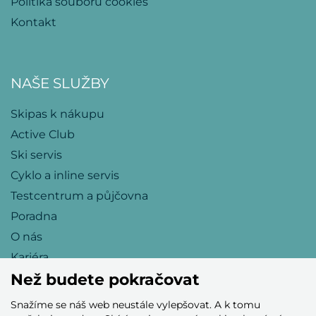
Politika souborů cookies
Kontakt
NAŠE SLUŽBY
Skipas k nákupu
Active Club
Ski servis
Cyklo a inline servis
Testcentrum a půjčovna
Poradna
O nás
Kariéra
Než budete pokračovat
Snažíme se náš web neustále vylepšovat. A k tomu
Přijímáme tyto platební karty