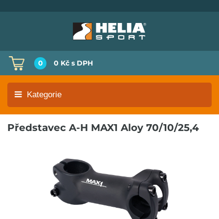
0
0 Kč
s DPH
Kategorie
Představec A-H MAX1 Aloy 70/10/25,4