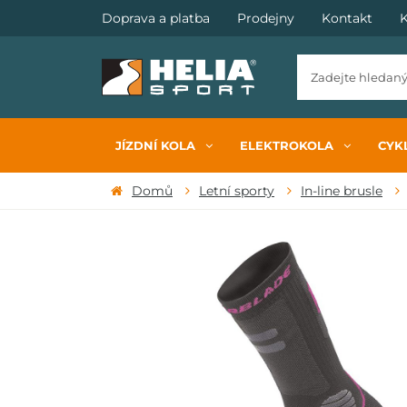
Doprava a platba
Prodejny
Kontakt
K
JÍZDNÍ KOLA
ELEKTROKOLA
CYKL
Domů
Letní sporty
In-line brusle