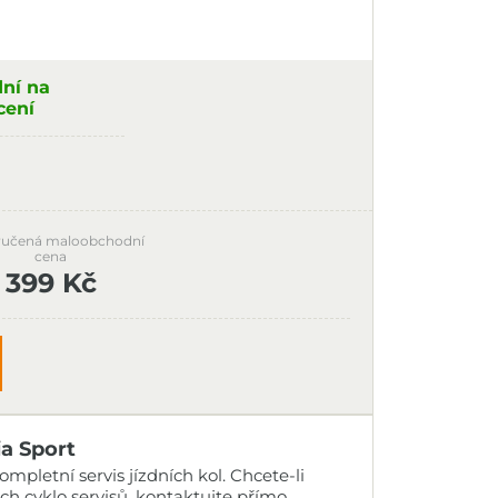
dní na
cení
učená maloobchodní
cena
399 Kč
ia Sport
mpletní servis jízdních kol. Chcete-li
ich
cyklo servisů
, kontaktujte přímo