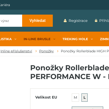
ariéra
Registrace
Přihl
Vyhledat
ISTIKA
IN-LINE BRUSLE
TREKING HOLE
ZIMN
Inline příslušenství
Ponožky
Ponožky Rollerblade HIGH
Ponožky Rollerblad
PERFORMANCE W - L,
Velikost EU
M
L