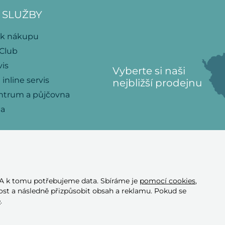
 SLUŽBY
 k nákupu
 Club
vis
Vyberte si naši
 inline servis
nejbližší prodejnu
ntrum a půjčovna
na
 A k tomu potřebujeme data. Sbíráme je
pomocí cookies
,
Přijímáme tyto
st a následně přizpůsobit obsah a reklamu. Pokud se
platební karty
e
.