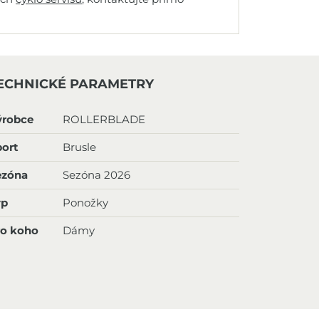
ECHNICKÉ PARAMETRY
ýrobce
ROLLERBLADE
ort
Brusle
ezóna
Sezóna 2026
yp
Ponožky
ro koho
Dámy