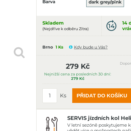
Barva
dark grey/pink
Skladem
14 
vrá
(Nejdříve k odběru Zítra)
Brno
1 Ks
Kdy bude u Vás?
Dopor
279 Kč
Nejnižší cena za posledních 30 dní:
279 Kč
Ks
PŘIDAT DO KOŠÍKU
SERVIS jízdních kol Hel
V letní sezóně poskytujeme ko
vědět více o možnostech naš