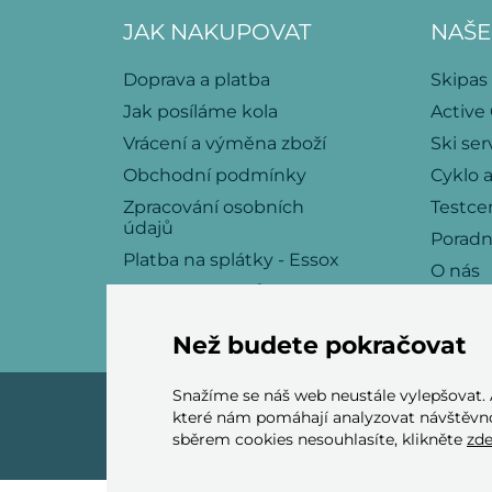
JAK NAKUPOVAT
NAŠE
Doprava a platba
Skipas
Jak posíláme kola
Active
Vrácení a výměna zboží
Ski ser
Obchodní podmínky
Cyklo a
Zpracování osobních
Testce
údajů
Porad
Platba na splátky - Essox
O nás
Politika souborů cookies
Kariéra
Kontakt
Než budete pokračovat
Snažíme se náš web neustále vylepšovat.
které nám pomáhají analyzovat návštěvno
sběrem cookies nesouhlasíte, klikněte
zd