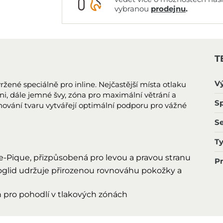
vybranou
prodejnu
.
T
V
žené speciálně pro inline. Nejčastější místa otlaku
ni, dále jemné švy, zóna pro maximální větrání a
Sp
hování tvaru vytvářejí optimální podporu pro vážné
S
T
e-Pique, přizpůsobená pro levou a pravou stranu
P
lid udržuje přirozenou rovnováhu pokožky a
h pro pohodlí v tlakových zónách