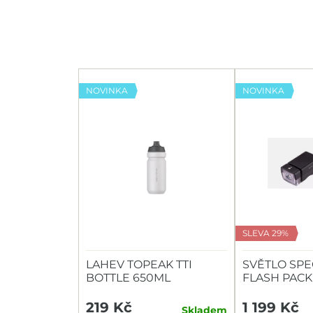
NOVINKA
NOVINKA
SLEVA 29%
LAHEV TOPEAK TTI
SVĚTLO SPE
BOTTLE 650ML
FLASH PACK
HEADLIGHT/
219 Kč
1 199 Kč
Skladem