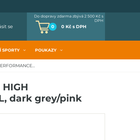
Do dopravy zdarma zbývá 2 500 Kč
s
DPH
ásit se
0
0 Kč
s DPH
Í SPORTY
POUKAZY
 PERFORMANCE...
e HIGH
 dark grey/pink