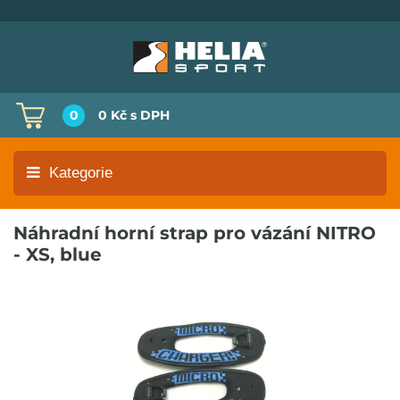
0
0 Kč
s DPH
Kategorie
Náhradní horní strap pro vázání NITRO
- XS, blue