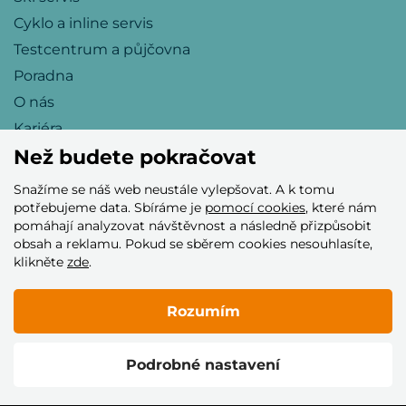
Cyklo a inline servis
Testcentrum a půjčovna
Poradna
O nás
Kariéra
Než budete pokračovat
Snažíme se náš web neustále vylepšovat. A k tomu
Přijímáme tyto platební karty
potřebujeme data. Sbíráme je
pomocí cookies
, které nám
pomáhají analyzovat návštěvnost a následně přizpůsobit
obsah a reklamu. Pokud se sběrem cookies nesouhlasíte,
klikněte
zde
.
Rozumím
© 2005–2026 Helia Trade s.r.o.
Podrobné nastavení
Vytvořilo