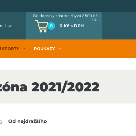
Do dopravy zdarma zbývá 2 500 Kč
s
DPH
ásit se
0
0 Kč
s DPH
Í SPORTY
POUKAZY
zóna 2021/2022
o
Od nejdražšího