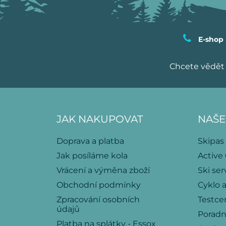
E-shop
Chcete vědět 
JAK NAKUPOVAT
NAŠE
Doprava a platba
Skipas
Jak posíláme kola
Active
Vrácení a výměna zboží
Ski ser
Obchodní podmínky
Cyklo a
Zpracování osobních
Testce
údajů
Porad
Platba na splátky - Essox