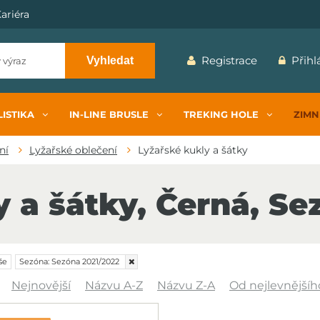
ariéra
Registrace
Přihl
Vyhledat
ISTIKA
IN-LINE BRUSLE
TREKING HOLE
ZIMN
ní
Lyžařské oblečení
Lyžařské kukly a šátky
y a šátky, Černá, Se
še
Sezóna:
Sezóna 2021/2022
Nejnovější
Názvu A-Z
Názvu Z-A
Od nejlevnějšíh