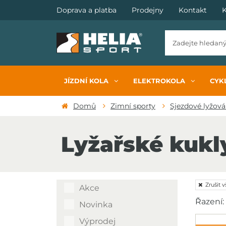
Doprava a platba
Prodejny
Kontakt
K
JÍZDNÍ KOLA
ELEKTROKOLA
CYKL
Domů
Zimní sporty
Sjezdové lyžová
Lyžařské kukl
Zrušit v
Akce
Řazení:
Novinka
Výprodej