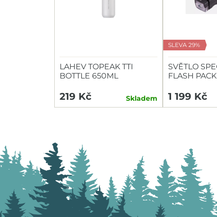
SLEVA 29%
LAHEV TOPEAK TTI
SVĚTLO SPE
BOTTLE 650ML
FLASH PACK
HEADLIGHT/
219 Kč
1 199 Kč
Skladem