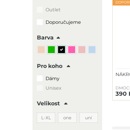
DOPOR
Outlet
Doporučujeme
Barva
Pro koho
NÁKR
Dámy
Unisex
DMOC:
390 
Velikost
L-XL
one
uni