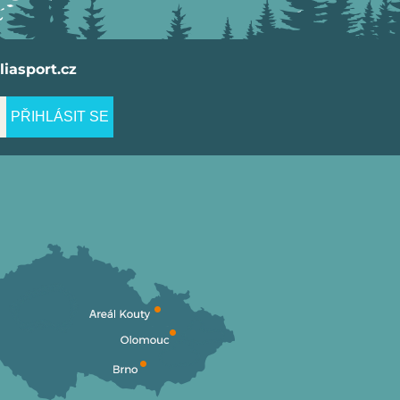
iasport.cz
PŘIHLÁSIT SE