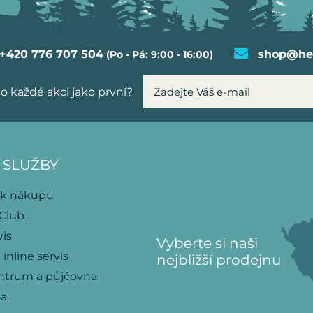
+420 776 707 504
shop@hel
(Po - Pá: 9:00 - 16:00)
o každé akci jako první?
 SLUŽBY
 k nákupu
 Club
vis
Vyberte si naši
 inline servis
nejbližší prodejnu
ntrum a půjčovna
na