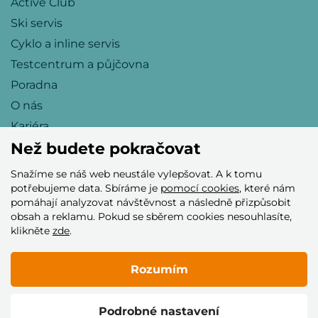
Active Club
Ski servis
Cyklo a inline servis
Testcentrum a půjčovna
Poradna
O nás
Kariéra
Než budete pokračovat
Snažíme se náš web neustále vylepšovat. A k tomu
Přijímáme tyto platební karty
potřebujeme data. Sbíráme je
pomocí cookies
, které nám
pomáhají analyzovat návštěvnost a následně přizpůsobit
obsah a reklamu. Pokud se sběrem cookies nesouhlasíte,
klikněte
zde
.
Rozumím
© 2005–2026 Helia Trade s.r.o.
Podrobné nastavení