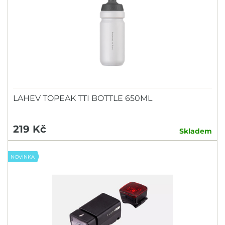
L-XL
one
uni
Značka
CRAFT
Sezóna
LEKI
Sezóna 2024/2025
LAHEV TOPEAK TTI BOTTLE 650ML
Sezóna 2022/2023
219 Kč
Sezóna 2021/2022
Skladem
NOVINKA