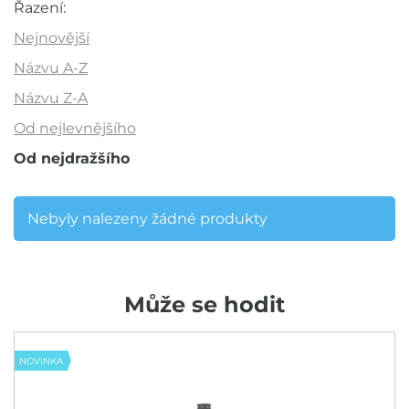
Řazení:
Novinka
Nejnovější
Výprodej
Názvu A-Z
Outlet
Názvu Z-A
Od nejlevnějšího
Doporučujeme
Od nejdražšího
Barva
Nebyly nalezeny žádné produkty
Pro koho
Může se hodit
Dámy
Unisex
NOVINKA
Velikost