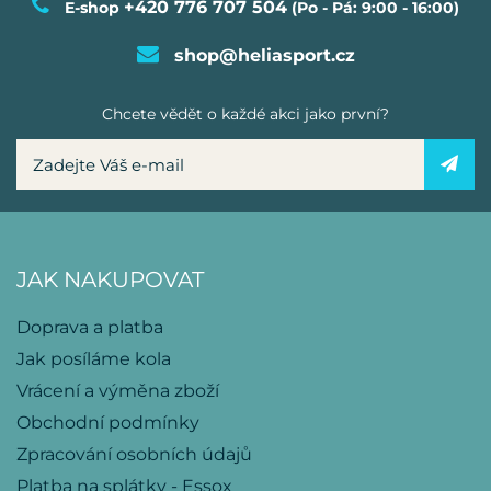
+420 776 707 504
E-shop
(Po - Pá: 9:00 - 16:00)
shop@heliasport.cz
Chcete vědět o každé akci jako první?
JAK NAKUPOVAT
Doprava a platba
Jak posíláme kola
Vrácení a výměna zboží
Obchodní podmínky
Zpracování osobních údajů
Platba na splátky - Essox