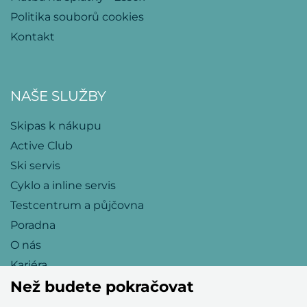
Politika souborů cookies
Kontakt
NAŠE SLUŽBY
Skipas k nákupu
Active Club
Ski servis
Cyklo a inline servis
Testcentrum a půjčovna
Poradna
O nás
Kariéra
Než budete pokračovat