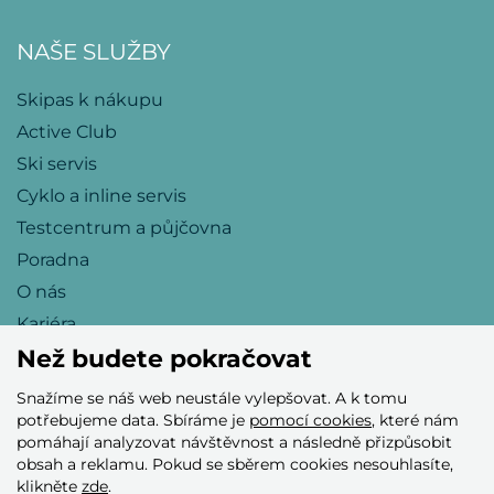
NAŠE SLUŽBY
Skipas k nákupu
Active Club
Ski servis
Cyklo a inline servis
Testcentrum a půjčovna
Poradna
O nás
Kariéra
Než budete pokračovat
Snažíme se náš web neustále vylepšovat. A k tomu
Přijímáme tyto platební karty
potřebujeme data. Sbíráme je
pomocí cookies
, které nám
pomáhají analyzovat návštěvnost a následně přizpůsobit
obsah a reklamu. Pokud se sběrem cookies nesouhlasíte,
klikněte
zde
.