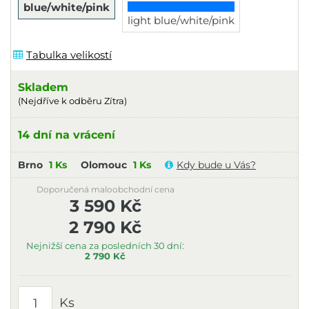
blue/white/pink
light blue/white/pink
Tabulka velikostí
Skladem
(Nejdříve k odběru Zítra)
14 dní na vrácení
Brno
1 Ks
Olomouc
1 Ks
Kdy bude u Vás?
Doporučená maloobchodní cena
3 590 Kč
2 790 Kč
Nejnižší cena za posledních 30 dní:
2 790 Kč
Ks