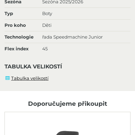
Sezóna
Sezóna 2025/2026
Typ
Boty
Pro koho
Děti
Technologie
řada Speedmachine Junior
Flex index
45
TABULKA VELIKOSTÍ
Tabulka velikostí
Doporučujeme přikoupit
N