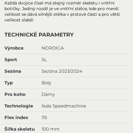
Každá dvojice čísel má stejný rozměr skeletu i vnitřní
botičky. Jediný rozdíl je ve vnitřní stélce, kde pro menší
velikost se dává silnější stélka v prstové části a pro větší
velikost slabší.
TECHNICKÉ PARAMETRY
Výrobce
NORDICA
Sport
SL
Sezóna
Sezóna 2023/2024
Typ
Boty
Pro koho
Dámy
Technologie
řada Speedmachine
Flex index
115
Šířka skeletu
100 mm