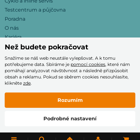
Cyklo a inline servis
Testcentrum a půjčovna
Poradna
O nás
Kariéra
Než budete pokračovat
Snažíme se náš web neustále vylepšovat. A k tomu
Přijímáme tyto platební karty
potřebujeme data. Sbíráme je
pomocí cookies
, které nám
pomáhají analyzovat návštěvnost a následně přizpůsobit
obsah a reklamu. Pokud se sběrem cookies nesouhlasíte,
klikněte
zde
.
Rozumím
© 2005–2026 Helia Trade s.r.o.
Podrobné nastavení
Vytvořilo