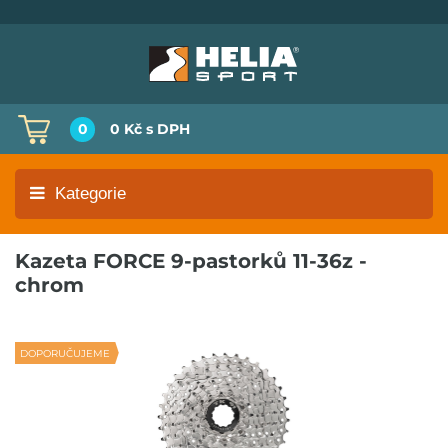
0
0 Kč
s DPH
Kategorie
Kazeta FORCE 9-pastorků 11-36z -
chrom
DOPORUČUJEME