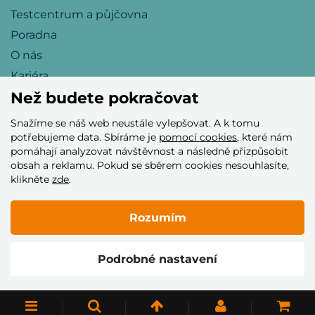
Testcentrum a půjčovna
Poradna
O nás
Kariéra
Než budete pokračovat
Snažíme se náš web neustále vylepšovat. A k tomu
Přijímáme tyto platební karty
potřebujeme data. Sbíráme je
pomocí cookies
, které nám
pomáhají analyzovat návštěvnost a následně přizpůsobit
obsah a reklamu. Pokud se sběrem cookies nesouhlasíte,
klikněte
zde
.
Rozumím
© 2005–2026 Helia Trade s.r.o.
Podrobné nastavení
Vytvořilo