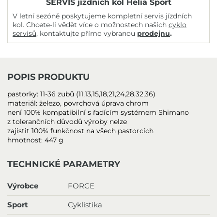
SERVIS jízdních kol Helia Sport
V letní sezóně poskytujeme kompletní servis jízdních
kol. Chcete-li vědět více o možnostech našich
cyklo
servisů
, kontaktujte přímo vybranou
prodejnu
.
POPIS PRODUKTU
pastorky: 11-36 zubů (11,13,15,18,21,24,28,32,36)
materiál: železo, povrchová úprava chrom
není 100% kompatibilní s řadícím systémem Shimano
z tolerančních důvodů výroby nelze
zajistit 100% funkčnost na všech pastorcích
hmotnost: 447 g
TECHNICKÉ PARAMETRY
Výrobce
FORCE
Sport
Cyklistika