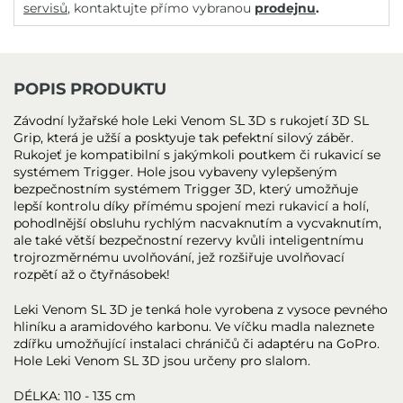
servisů
, kontaktujte přímo vybranou
prodejnu
.
POPIS PRODUKTU
Závodní lyžařské hole Leki Venom SL 3D s rukojetí 3D SL
Grip, která je užší a posktyuje tak pefektní silový záběr.
Rukojeť je kompatibilní s jakýmkoli poutkem či rukavicí se
systémem Trigger. Hole jsou vybaveny vylepšeným
bezpečnostním systémem Trigger 3D, který umožňuje
lepší kontrolu díky přímému spojení mezi rukavicí a holí,
pohodlnější obsluhu rychlým nacvaknutím a vycvaknutím,
ale také větší bezpečnostní rezervy kvůli inteligentnímu
trojrozměrnému uvolňování, jež rozšiřuje uvolňovací
rozpětí až o čtyřnásobek!
Leki Venom SL 3D je tenká hole vyrobena z vysoce pevného
hliníku a aramidového karbonu. Ve víčku madla naleznete
zdířku umožňující instalaci chráničů či adaptéru na GoPro.
Hole Leki Venom SL 3D jsou určeny pro slalom.
DÉLKA: 110 - 135 cm