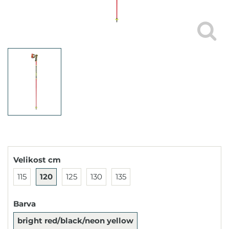
Velikost cm
115
120
125
130
135
Barva
bright red/black/neon yellow