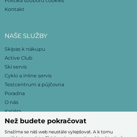
Politika souborů cookies
Kontakt
NAŠE SLUŽBY
Skipas k nákupu
Active Club
Ski servis
Cyklo a inline servis
Testcentrum a půjčovna
Poradna
O nás
Kariéra
Než budete pokračovat
Snažíme se náš web neustále vylepšovat. A k tomu
Přijímáme tyto platební karty