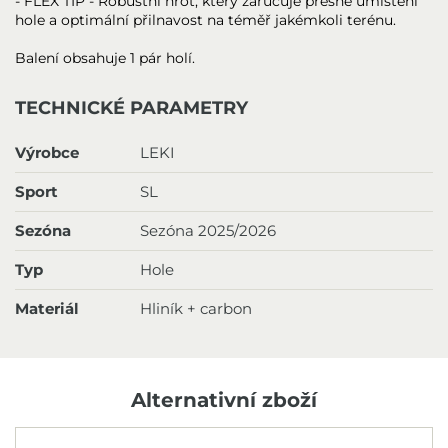
- FLEX TIP - Robustní hrot, který zaručuje přesné umístění
hole a optimální přilnavost na téměř jakémkoli terénu.
Balení obsahuje 1 pár holí.
TECHNICKÉ PARAMETRY
Výrobce
LEKI
Sport
SL
Sezóna
Sezóna 2025/2026
Typ
Hole
Materiál
Hliník + carbon
Alternativní zboží