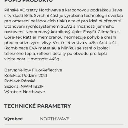
Pánské XC tretry Northwave s karbonovou podrážkou Jaws
s tvrdostí 8/15. Svrchní část je vyrobena technologií overlap
pro omezení nežádoucích tlaků a také pro ideální přenos sil.
Utahování rychlosystémem SLW2 s možností jemného
nastavení. Neoprenový kotníkový úplet Easyfit Climaflex s
Gore-Tex Rattler membránou neomezuje pohyb a chrání
před nepříznivými vlivy. Vnitřní 4-vrstvá vložka Arctic 4L
(kombinace EVA materiáu a hliníku) se stará o izolaci
tělesného tepla, reflexní detaily po obvodu pro lepší
viditelnost. Hmotnost 445g.
Barva: Yellow Fluo/Reflective
Kolekce: Podzim 2021
Pohlaví: Pánské
Sezona: NWMTB21F
Výrobce: Northwave
TECHNICKÉ PARAMETRY
Výrobce
NORTHWAVE