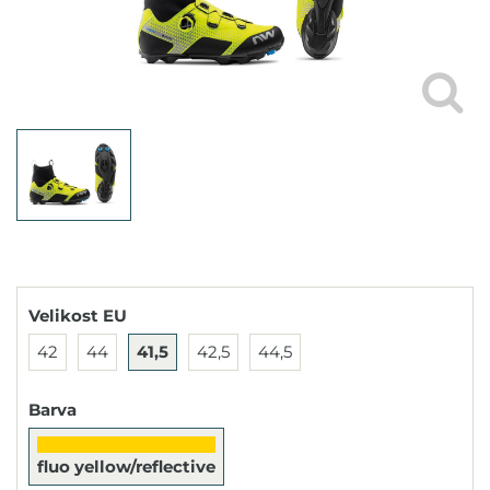
Velikost EU
42
44
41,5
42,5
44,5
Barva
fluo yellow/reflective