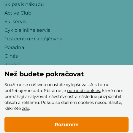
Skipas k nákupu
Active Club
Ski servis
Cyklo a inline servis
Testcentrum a půjčovna
Poradna
O nás
Kariéra
Než budete pokračovat
Snažíme se náš web neustále vylepšovat. A k tomu
Přijímáme tyto platební karty
potřebujeme data. Sbíráme je
pomocí cookies
, které nám
pomáhají analyzovat návštěvnost a následně přizpůsobit
obsah a reklamu. Pokud se sběrem cookies nesouhlasíte,
klikněte
zde
.
Rozumím