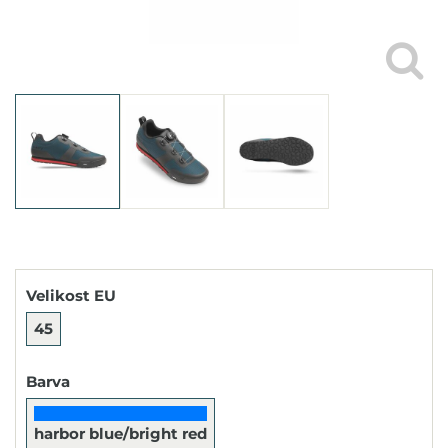
Velikost EU
45
Barva
harbor blue/bright red