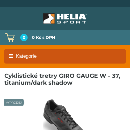
0
0 Kč
s DPH
Kategorie
Cyklistické tretry GIRO GAUGE W - 37,
titanium/dark shadow
VÝPRODEJ