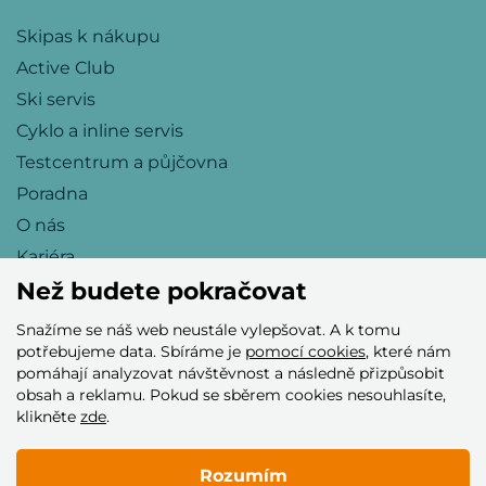
Skipas k nákupu
Active Club
Ski servis
Cyklo a inline servis
Testcentrum a půjčovna
Poradna
O nás
Kariéra
Než budete pokračovat
Snažíme se náš web neustále vylepšovat. A k tomu
Přijímáme tyto platební karty
potřebujeme data. Sbíráme je
pomocí cookies
, které nám
pomáhají analyzovat návštěvnost a následně přizpůsobit
obsah a reklamu. Pokud se sběrem cookies nesouhlasíte,
klikněte
zde
.
Rozumím