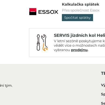
Kalkulačka splátek
Přes společnost Essox
Spočítat splátky
SERVIS jízdních kol Hel
V letní sezóně poskytujeme ko
vědět více o možnostech naš
vybranou
prodejnu
.
T
V
ní tým.
Sp
S