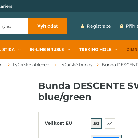
ariéra
Registrace
Přihl
Vyhledat
ISTIKA
IN-LINE BRUSLE
TREKING HOLE
ZIMN
ní
Lyžařské oblečení
Lyžařské bundy
Bunda DESCENT
Bunda DESCENTE SWI
blue/green
Velikost EU
50
54