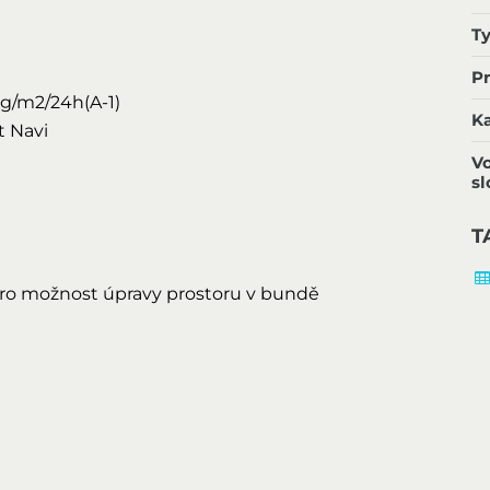
T
P
g/m2/24h(A-1)
K
t Navi
V
s
T
 pro možnost úpravy prostoru v bundě