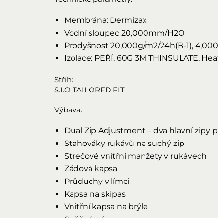
Membrána: Dermizax
Vodní sloupec 20,000mm/H2O
Prodyšnost 20,000g/m2/24h(B-1), 4,000
Izolace: PEŘÍ, 60G 3M THINSULATE, Hea
Střih:
S.I.O TAILORED FIT
Výbava:
Dual Zip Adjustment – dva hlavní zipy
Stahováky rukávů na suchý zip
Strečové vnitřní manžety v rukávech
Zádová kapsa
Průduchy v límci
Kapsa na skipas
Vnitřní kapsa na brýle