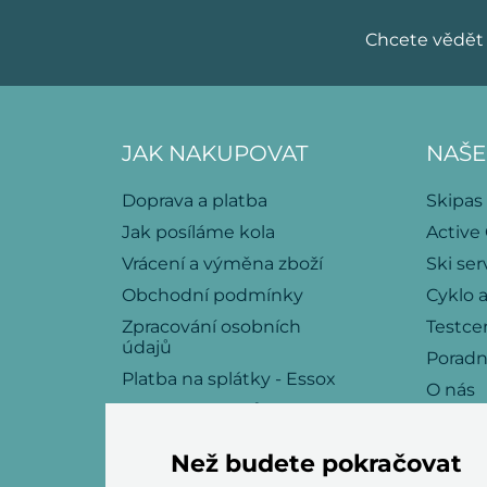
Chcete vědět 
JAK NAKUPOVAT
NAŠE
Doprava a platba
Skipas
Jak posíláme kola
Active
Vrácení a výměna zboží
Ski ser
Obchodní podmínky
Cyklo a
Zpracování osobních
Testce
údajů
Porad
Platba na splátky - Essox
O nás
Politika souborů cookies
Kariéra
Kontakt
Než budete pokračovat