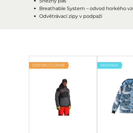
Sněžný pás
Breathable System – odvod horkého vzd
Odvětrávací zipy v podpaží
DOPORUČUJEME
NOVINKA