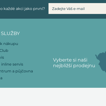
o každé akci jako první?
 SLUŽBY
 k nákupu
 Club
vis
Vyberte si naši
 inline servis
nejbližší prodejnu
ntrum a půjčovna
na