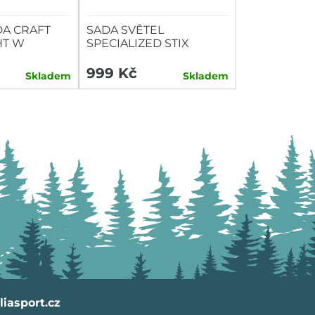
A CRAFT
SADA SVĚTEL
HT W
SPECIALIZED STIX
SWITCH COMBO P+Z
999 Kč
Skladem
Skladem
iasport.cz