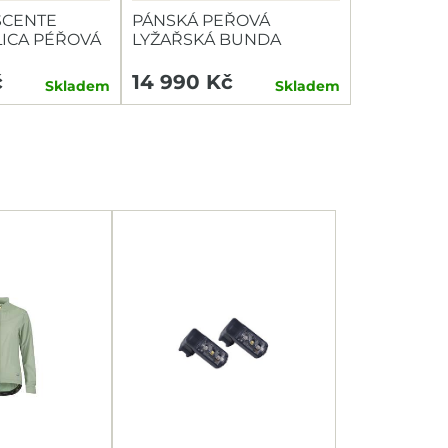
SCENTE
PÁNSKÁ PEŘOVÁ
LICA PÉŘOVÁ
LYŽAŘSKÁ BUNDA
DESCENTE SWISS SKI
TEAM HYBRID DOWN
č
14 990 Kč
Skladem
Skladem