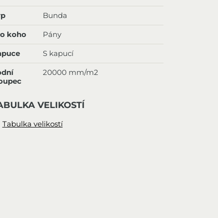
yp
Bunda
ro koho
Pány
apuce
S kapucí
odní
20000 mm/m2
loupec
ABULKA VELIKOSTÍ
Tabulka velikostí