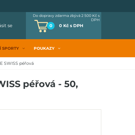
Do dopravy zdarma zbývá 2 500 Kč
s
DPH
ásit se
0
0 Kč
s DPH
Í SPORTY
POUKAZY
E SWISS péřová
SS péřová - 50,