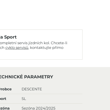
ia Sport
mpletní servis jízdních kol. Chcete-li
ich
cyklo servisů
, kontaktujte přímo
ECHNICKÉ PARAMETRY
ýrobce
DESCENTE
ort
SL
ezóna
Sezóna 2024/2025