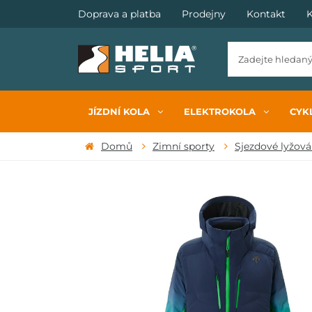
Doprava a platba
Prodejny
Kontakt
K
JÍZDNÍ KOLA
ELEKTROKOLA
CYKL
Domů
Zimní sporty
Sjezdové lyžová