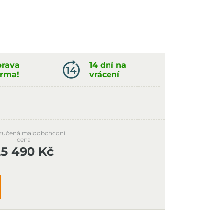
rava
14 dní na
rma!
vrácení
ručená maloobchodní
cena
25 490 Kč