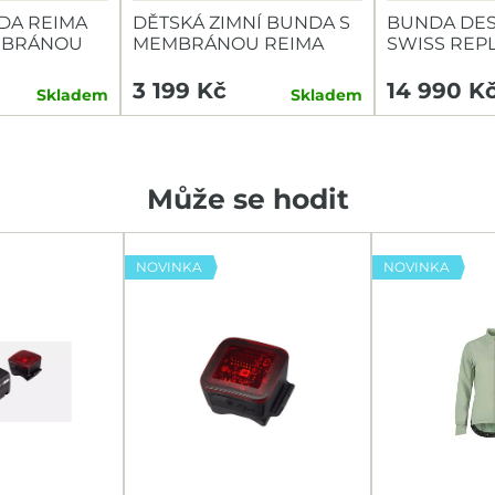
DA REIMA
DĚTSKÁ ZIMNÍ BUNDA S
BUNDA DE
MBRÁNOU
MEMBRÁNOU REIMA
SWISS REP
TIRRO
GREY
3 199 Kč
14 990 K
Skladem
Skladem
Může se hodit
NOVINKA
NOVINKA