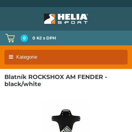
0
0 Kč
s DPH
Kategorie
Blatník ROCKSHOX AM FENDER -
black/white