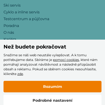
Ski servis
Cyklo a inline servis
Testcentrum a půjčovna
Poradna
O nás
Kariéra
Než budete pokračovat
Snažíme se náš web neustále vylepšovat. A k tomu
Přijímáme tyto platební karty
potřebujeme data. Sbíráme je
pomocí cookies
, které nám
pomáhají analyzovat návštěvnost a následně přizpůsobit
obsah a reklamu. Pokud se sběrem cookies nesouhlasíte,
klikněte
zde
.
Rozumím
© 2005–2026 Helia Trade s.r.o.
Podrobné nastavení
Vytvořilo