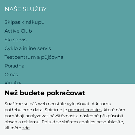
NAŠE SLUŽBY
Skipas k nákupu
Active Club
Ski servis
Cyklo a inline servis
Testcentrum a půjčovna
Poradna
O nás
Kariéra
Než budete pokračovat
Snažíme se náš web neustále vylepšovat. A k tomu
Přijímáme tyto platební karty
potřebujeme data. Sbíráme je
pomocí cookies
, které nám
pomáhají analyzovat návštěvnost a následně přizpůsobit
obsah a reklamu. Pokud se sběrem cookies nesouhlasíte,
klikněte
zde
.