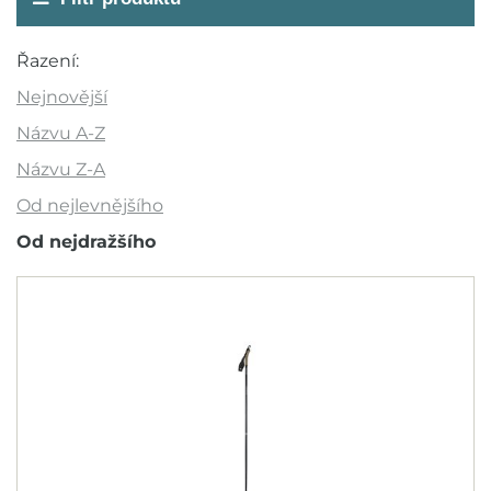
Akce
Řazení:
Novinka
Nejnovější
Výprodej
Názvu A-Z
Outlet
Názvu Z-A
Od nejlevnějšího
Doporučujeme
Od nejdražšího
Barva
Velikost cm
100
110
115
120
130
135