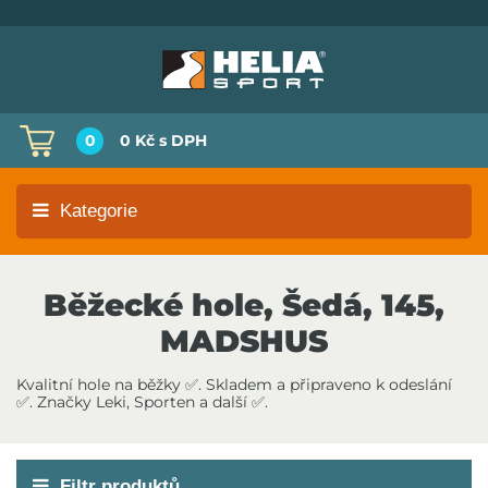
0
0 Kč
s DPH
Kategorie
Běžecké hole, Šedá, 145,
MADSHUS
Kvalitní hole na běžky ✅. Skladem a připraveno k odeslání
✅. Značky Leki, Sporten a další ✅.
Filtr produktů