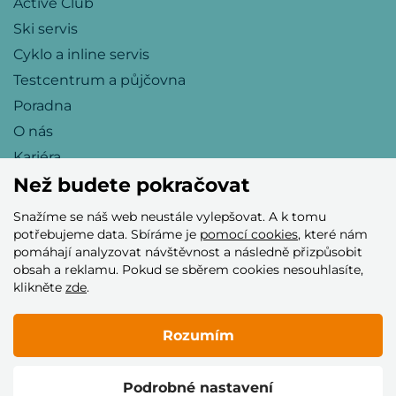
Active Club
Ski servis
Cyklo a inline servis
Testcentrum a půjčovna
Poradna
O nás
Kariéra
Než budete pokračovat
Snažíme se náš web neustále vylepšovat. A k tomu
Přijímáme tyto platební karty
potřebujeme data. Sbíráme je
pomocí cookies
, které nám
pomáhají analyzovat návštěvnost a následně přizpůsobit
obsah a reklamu. Pokud se sběrem cookies nesouhlasíte,
klikněte
zde
.
Rozumím
© 2005–2026 Helia Trade s.r.o.
Podrobné nastavení